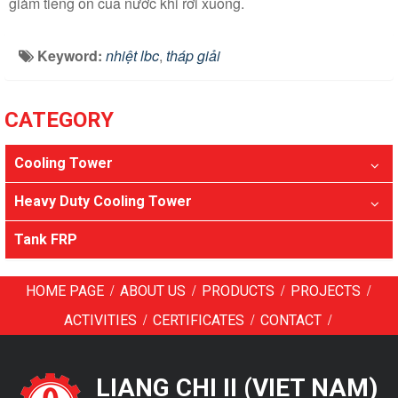
giảm tiếng ồn của nước khi rơi xuống.
Keyword:
nhiệt lbc
,
tháp giải
CATEGORY
Cooling Tower
Heavy Duty Cooling Tower
Tank FRP
/
/
/
/
HOME PAGE
ABOUT US
PRODUCTS
PROJECTS
/
/
/
ACTIVITIES
CERTIFICATES
CONTACT
LIANG CHI II (VIET NAM)