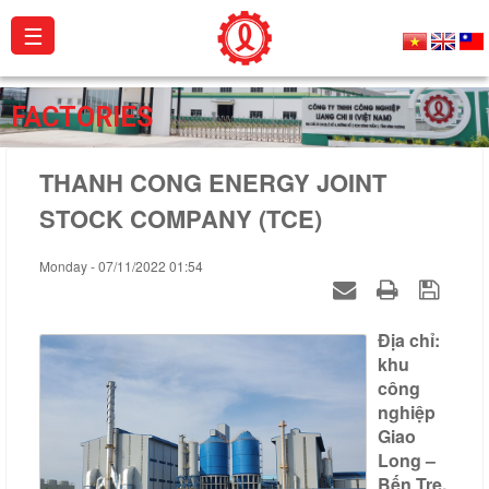
☰
About
FACTORIES
us
THANH CONG ENERGY JOINT
Products
STOCK COMPANY (TCE)
Projects
Monday - 07/11/2022 01:54
Activities
Catalogue
Địa chỉ:
Certificates
khu
công
Contact
nghiệp
Giao
Long –
Bến Tre.