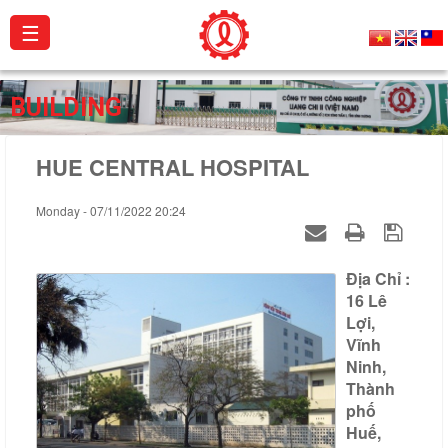
☰
About
BUILDING
us
HUE CENTRAL HOSPITAL
Products
Projects
Monday - 07/11/2022 20:24
Activities
Địa Chỉ :
Catalogue
16 Lê
Lợi,
Certificates
Vĩnh
Ninh,
Contact
Thành
phố
Huế,