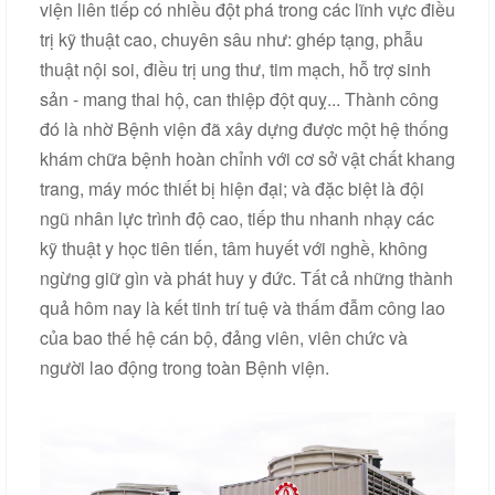
viện liên tiếp có nhiều đột phá trong các lĩnh vực điều
trị kỹ thuật cao, chuyên sâu như: ghép tạng, phẫu
thuật nội soi, điều trị ung thư, tim mạch, hỗ trợ sinh
sản - mang thai hộ, can thiệp đột quỵ... Thành công
đó là nhờ Bệnh viện đã xây dựng được một hệ thống
khám chữa bệnh hoàn chỉnh với cơ sở vật chất khang
trang, máy móc thiết bị hiện đại; và đặc biệt là đội
ngũ nhân lực trình độ cao, tiếp thu nhanh nhạy các
kỹ thuật y học tiên tiến, tâm huyết với nghề, không
ngừng giữ gìn và phát huy y đức. Tất cả những thành
quả hôm nay là kết tinh trí tuệ và thấm đẫm công lao
của bao thế hệ cán bộ, đảng viên, viên chức và
người lao động trong toàn Bệnh viện.