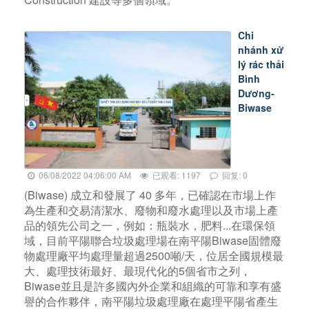
Chi
nhánh xử
lý rác thải
Bình
Dương-
Biwase
06/08/2022 04:06:00 AM
已观看: 1197
回复: 0
(Biwase) 成立和發展了 40 多年，已確認在市場上作
為生產和交易清潔水、廢物和廢水處理以及市場上產
品的領先公司之一，例如：瓶裝水，肥料...在環保領
域，目前平陽聯合垃圾處理場在南平陽Biwase固體廢
物處理廠平均處理量超過2500噸/天，位居全國規模最
大、處理技術最好、最現代化的5個省市之列，
Biwase並且是許多國內外企業和組織的可靠和享有盛
譽的合作夥伴，南平陽垃圾處理廠在處理平陽省產生