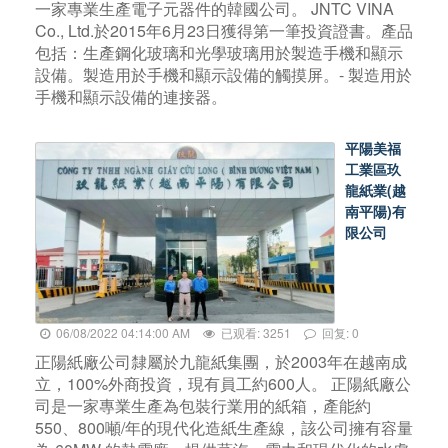
一家專業生產電子元器件的韓國公司。 JNTC VINA
Co., Ltd.於2015年6月23日獲得第一筆投資證書。產品
包括：生產鋼化玻璃和光學玻璃用於製造手機和顯示
設備。製造用於手機和顯示設備的觸摸屏。- 製造用於
手機和顯示設備的連接器。
平陽美福
工業區玖
龍紙業(越
南平陽)有
限公司
06/08/2022 04:14:00 AM
已观看: 3251
回复: 0
正陽紙廠公司隸屬於九龍紙集團，於2003年在越南成
立，100%外商投資，現有員工約600人。 正陽紙廠公
司是一家專業生產為包裝行業用的紙箱，產能約
550、800噸/年的現代化造紙生產線，該公司擁有容量