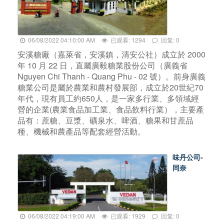
06/08/2022 04:10:00 AM
已观看: 1294
回复: 0
安溪糖廠（嘉萊省，安溪鎮，清安公社）成立於 2000
年 10 月 22 日，直屬廣毅糖業股份公司（廣義省
Nguyen Chi Thanh - Quang Phu - 02 號）。前身廣義
糖業公司是屬於農業和農村發展部，成立於20世紀70
年代，現有員工約650人，是一家多行業、多領域經
營的企業(農業食品加工業、食品飲料行業），主要產
品有：蔗糖、豆漿、礦泉水、啤酒、糖果和甘蔗品
種、機械和農產品等配套經營活動。
味丹公司-
同奈
06/08/2022 04:19:00 AM
已观看: 1929
回复: 0