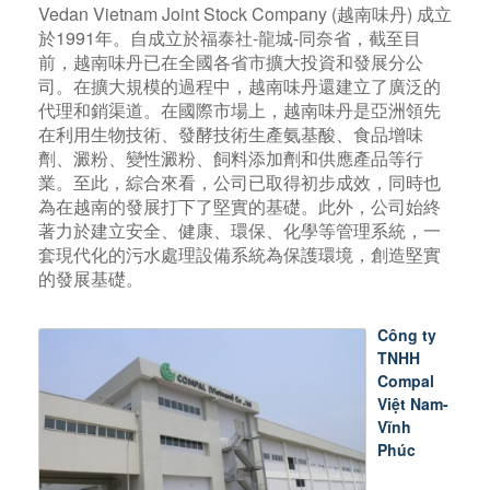
Vedan Vietnam Joint Stock Company (越南味丹) 成立
於1991年。自成立於福泰社-龍城-同奈省，截至目
前，越南味丹已在全國各省市擴大投資和發展分公
司。在擴大規模的過程中，越南味丹還建立了廣泛的
代理和銷渠道。在國際市場上，越南味丹是亞洲領先
在利用生物技術、發酵技術生產氨基酸、食品增味
劑、澱粉、變性澱粉、飼料添加劑和供應產品等行
業。至此，綜合來看，公司已取得初步成效，同時也
為在越南的發展打下了堅實的基礎。此外，公司始終
著力於建立安全、健康、環保、化學等管理系統，一
套現代化的污水處理設備系統為保護環境，創造堅實
的發展基礎。
Công ty
TNHH
Compal
Việt Nam-
Vĩnh
Phúc