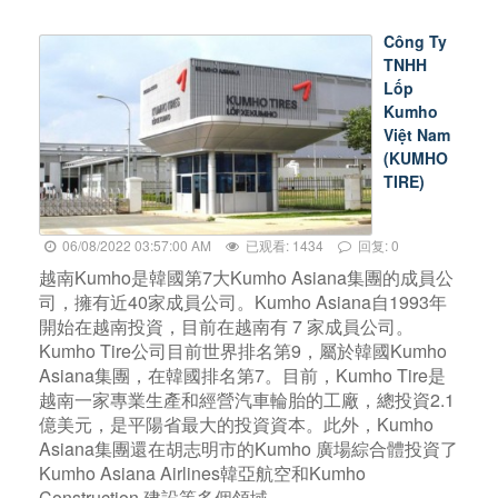
公
司
Công Ty
活
TNHH
動
Lốp
Kumho
證
Việt Nam
書
(KUMHO
TIRE)
目
錄
06/08/2022 03:57:00 AM
已观看: 1434
回复: 0
越南Kumho是韓國第7大Kumho Asiana集團的成員公
聯
司，擁有近40家成員公司。Kumho Asiana自1993年
繫
開始在越南投資，目前在越南有 7 家成員公司。
諮
Kumho Tire公司目前世界排名第9，屬於韓國Kumho
詢
Asiana集團，在韓國排名第7。目前，Kumho Tire是
越南一家專業生產和經營汽車輪胎的工廠，總投資2.1
億美元，是平陽省最大的投資資本。此外，Kumho
Asiana集團還在胡志明市的Kumho 廣場綜合體投資了
Kumho Asiana Airlines韓亞航空和Kumho
Construction 建設等多個領域。