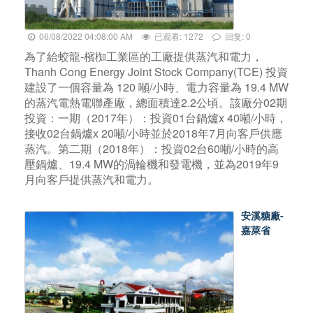
06/08/2022 04:08:00 AM
已观看: 1272
回复: 0
為了給蛟龍-檳椥工業區的工廠提供蒸汽和電力，
Thanh Cong Energy Joint Stock Company(TCE) 投資
建設了一個容量為 120 噸/小時、電力容量為 19.4 MW
的蒸汽電熱電聯產廠，總面積達2.2公頃。該廠分02期
投資：一期（2017年）：投資01台鍋爐x 40噸/小時，
接收02台鍋爐x 20噸/小時並於2018年7月向客戶供應
蒸汽。第二期（2018年）：投資02台60噸/小時的高
壓鍋爐、19.4 MW的渦輪機和發電機，並為2019年9
月向客戶提供蒸汽和電力。
安溪糖廠-
嘉萊省