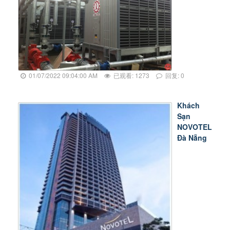
01/07/2022 09:04:00 AM
已观看: 1273
回复: 0
Khách
Sạn
NOVOTEL
Đà Nẵng