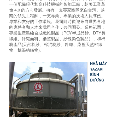
一個配備現代和高科技機械的智能工廠，朝著工業革
命 4.0 的方向發展。擁有一支專家團隊來自台灣、越
南的領先工程師，一支專業、專業的技術人員隊伍。
專業和友好的工作環境。我司隨時歡迎來自世界各地
的應聘者和人才來我司合作，共同開發。業務範圍：
專業生產滌綸合成纖維製品（POY半成品紗、DTY長
纖維、針織面料、染整製品、紗線染色製品），和棉
紡產品(天然棉紗、棉混紡紗、針織、染整天然棉織
物、棉混紡織物)。
NHÀ MÁY
YAZAKI
BÌNH
DƯƠNG