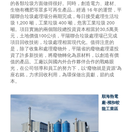
的各類垃圾方面做得很好。同時，創造電力、建材、
生物有機肥等眾多可再生產品... 經過 16 年的運營，平
陽聯合垃圾處理場分兩期完成，每日接受處理生活垃
圾 1,200 噸，工業垃圾 400 噸，危害工業垃圾 200
噸。項目實施的兩個階段總投資資本相當於30,5萬美
元，土地價值100公頃，平陽聯合垃圾處理場已完成
項目回收技術，垃圾處理相當現代化。值得注意的
是，除了收集和處理廢物外，平陽省的廢物處理還投
資了許多新技術，將廢物轉化為原材料，以創造有價
值的產品。工廠以與國內外合作夥伴合作的戰略眼
光，在公司領導和員工的努力下，以“廢物就是資源”為
座右銘，力求回收利用，為環保做出貢獻，節約成
本。
順海熱電
廠-檳椥蛟
龍工業區