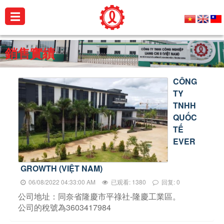
☰
公
銷售實績
司
簡
CÔNG
介
TY
TNHH
產
QUỐC
品
TẾ
介
EVER
紹
銷
GROWTH (VIỆT NAM)
售
06/08/2022 04:33:00 AM
已观看: 1380
回复: 0
實
公司地址：同奈省隆慶市平祿社-隆慶工業區。
績
公司的稅號為3603417984