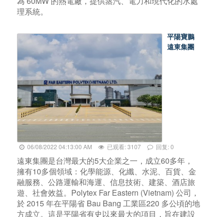
為 60MW 的熱電廠，提供蒸汽、電力和現代化的水處
理系統。
平陽寶鵬
遠東集團
06/08/2022 04:13:00 AM
已观看: 3107
回复: 0
遠東集團是台灣最大的5大企業之一，成立60多年，
擁有10多個領域：化學能源、化纖、水泥、百貨、金
融服務、公路運輸和海運、信息技術、建築、酒店旅
遊、社會效益。Polytex Far Eastern (Vietnam) 公司，
於 2015 年在平陽省 Bau Bang 工業區220 多公頃的地
方成立。這是平陽省有史以來最大的項目，旨在建設