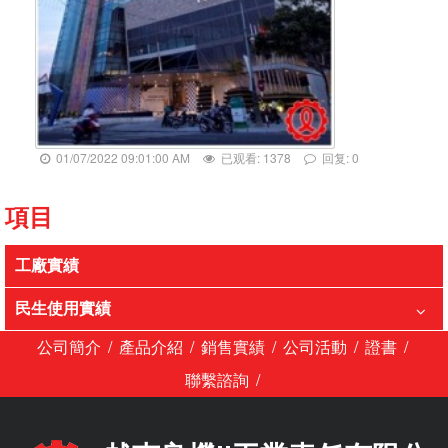
01/07/2022 09:01:00 AM
已观看: 1378
回复: 0
項目
工廠實績
民生使用實績
/
/
/
/
/
公司簡介
產品介紹
銷售實績
公司活動
證書
/
聯繫諮詢