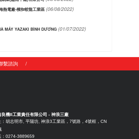
(06/08/2022)
海熱電廠-檳椥蛟龍工業區
(01/07/2022)
À MÁY YAZAKI BÌNH DƯƠNG
/
聯繫諮詢
良機II工業責任有限公司 - 神浪三廠
址：
胡志明市, 平陽坊, 神浪3工業區，7號路，4號框，CN
塊
：0274-3889659