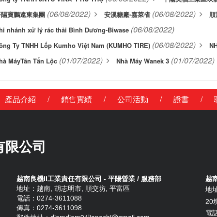
(06/08/2022)
(06/08/2022)
平陽寶鵬遠東集團
安溪糖廠-嘉萊省
順
(06/08/2022)
hi nhánh xử lý rác thải Bình Dương-Biwase
(06/08/2022)
ông Ty TNHH Lốp Kumho Việt Nam (KUMHO TIRE)
NH
(01/07/2022)
(01/07/2022)
hà MáyTân Tấn Lộc
Nhà Máy Wanek 3
/
/
/
/
產品介紹
銷售實績
公司活動
證書
有限公司
越南良機II工業責任有限公司 - 平陽營業 / 服務部
越南
地址：越南, 胡志明市, 順交坊, 平富區
地
電話：0274-3611088
20
傳真：0274-3611098
電話