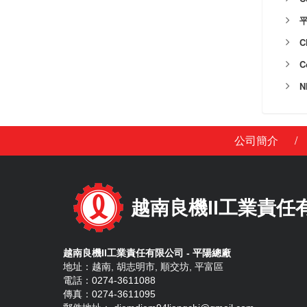
C
C
N
/
公司簡介
越南良機II工業責任
越南良機II工業責任有限公司 - 平陽總廠
地址：越南, 胡志明市, 順交坊, 平富區
電話：0274-3611088
傳真：0274-3611095