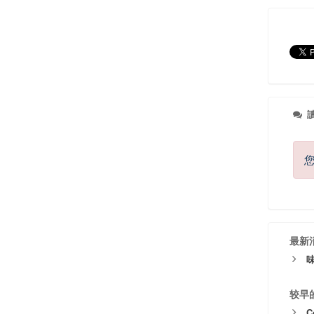
讀
最新
较早
C