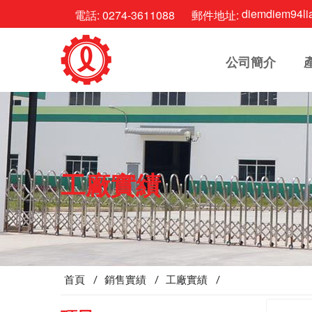
diemdiem94li
電話:
0274-3611088
郵件地址:
公司簡介
工廠實績
首頁 /
銷售實績 /
工廠實績 /