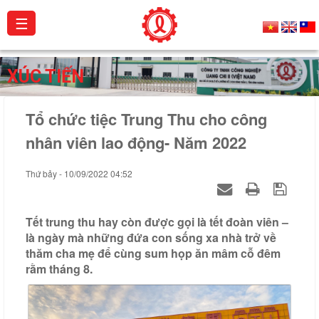
☰
Giới
XÚC TIẾN
thiệu
Tổ chức tiệc Trung Thu cho công
Sản
phẩm
nhân viên lao động- Năm 2022
Dự
Thứ bảy - 10/09/2022 04:52
án
Hoạt
Tết trung thu hay còn được gọi là tết đoàn viên –
động
là ngày mà những đứa con sống xa nhà trở về
thăm cha mẹ để cùng sum họp ăn mâm cỗ đêm
Catalogue
rằm tháng 8.
Chứng
chỉ