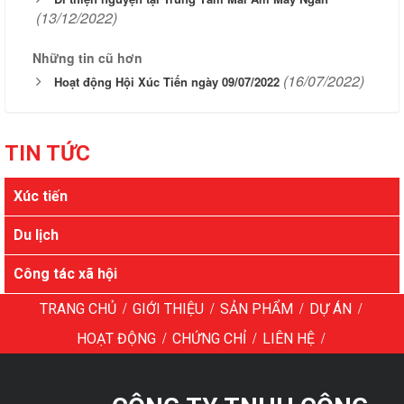
(13/12/2022)
Những tin cũ hơn
(16/07/2022)
Hoạt động Hội Xúc Tiến ngày 09/07/2022
TIN TỨC
Xúc tiến
Du lịch
Công tác xã hội
/
/
/
/
TRANG CHỦ
GIỚI THIỆU
SẢN PHẨM
DỰ ÁN
/
/
/
HOẠT ĐỘNG
CHỨNG CHỈ
LIÊN HỆ