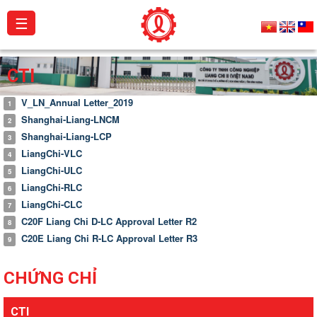
☰
Giới
CTI
thiệu
V_LN_Annual Letter_2019
1
Sản
Shanghai-Liang-LNCM
2
phẩm
Shanghai-Liang-LCP
3
LiangChi-VLC
4
Dự
LiangChi-ULC
5
án
LiangChi-RLC
6
LiangChi-CLC
7
Hoạt
C20F Liang Chi D-LC Approval Letter R2
8
động
C20E Liang Chi R-LC Approval Letter R3
9
Catalogue
CHỨNG CHỈ
Chứng
chỉ
CTI