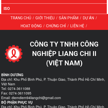
Liên
ISO
hệ
/
/
/
/
TRANG CHỦ
GIỚI THIỆU
SẢN PHẨM
DỰ ÁN
/
/
/
HOẠT ĐỘNG
CHỨNG CHỈ
LIÊN HỆ
CÔNG TY TNHH CÔNG
NGHIỆP LIANG CHI II
(VIỆT NAM)
BÌNH DƯƠNG
Địa chỉ: Khu Phố Bình Phú, P. Thuận Giao, Thành Phố Hồ Chí Minh,
Việt Nam
Tel: 0274-3611088
Fax: 0274-3611095
Email: diemdiem94liangchi@gmail.com
BỘ PHẬN PHỤC VỤ
Địa chỉ: Khu Phố Bình Phú, P. Thuận Giao, Thành Phố Hồ Chí Minh,