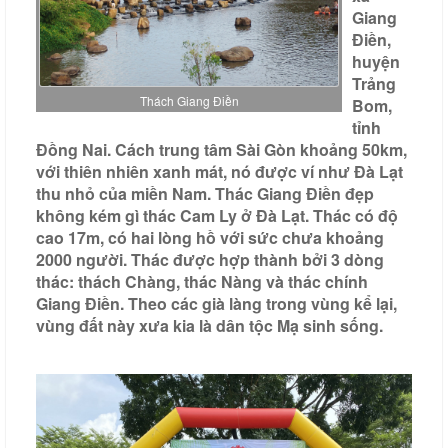
Giang
Liên
Điền,
hệ
huyện
Trảng
Thách Giang Điền
Bom,
tỉnh
Đồng Nai. Cách trung tâm Sài Gòn khoảng 50km,
với thiên nhiên xanh mát, nó được ví như Đà Lạt
thu nhỏ của miền Nam. Thác Giang Điền đẹp
không kém gì thác Cam Ly ở Đà Lạt. Thác có độ
cao 17m, có hai lòng hồ với sức chưa khoảng
2000 người. Thác được hợp thành bởi 3 dòng
thác: thách Chàng, thác Nàng và thác chính
Giang Điền. Theo các già làng trong vùng kể lại,
vùng đất này xưa kia là dân tộc Mạ sinh sống.