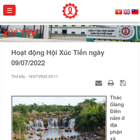
☰
Giới
XÚC TIẾN
thiệu
Hoạt động Hội Xúc Tiến ngày
Sản
phẩm
09/07/2022
Dự
Thứ bảy - 16/07/2022 03:11
án
Hoạt
Thác
động
Giang
Điền
Catalogue
nằm ở
địa
Chứng
phận
chỉ
xã