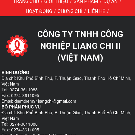
/
/
/
/
TRANG CHỦ
GIỚI THIỆU
SẢN PHẨM
DỰ ÁN
/
/
/
HOẠT ĐỘNG
CHỨNG CHỈ
LIÊN HỆ
CÔNG TY TNHH CÔNG
NGHIỆP LIANG CHI II
(VIỆT NAM)
BÌNH DƯƠNG
Địa chỉ: Khu Phố Bình Phú, P. Thuận Giao, Thành Phố Hồ Chí Minh,
Việt Nam
Tel: 0274-3611088
Fax: 0274-3611095
Email: diemdiem94liangchi@gmail.com
BỘ PHẬN PHỤC VỤ
Địa chỉ: Khu Phố Bình Phú, P. Thuận Giao, Thành Phố Hồ Chí Minh,
Việt Nam
Tel: 0274-3611088
Fax: 0274-3611095