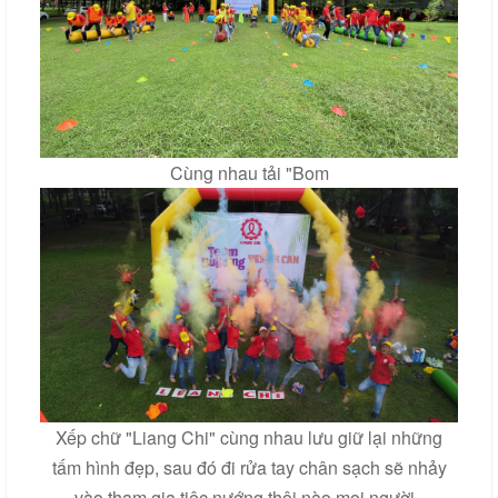
Cùng nhau tải "Bom
Xếp chữ "Liang Chi" cùng nhau lưu giữ lại những
tấm hình đẹp, sau đó đi rửa tay chân sạch sẽ nhảy
vào tham gia tiệc nướng thôi nào mọi người.