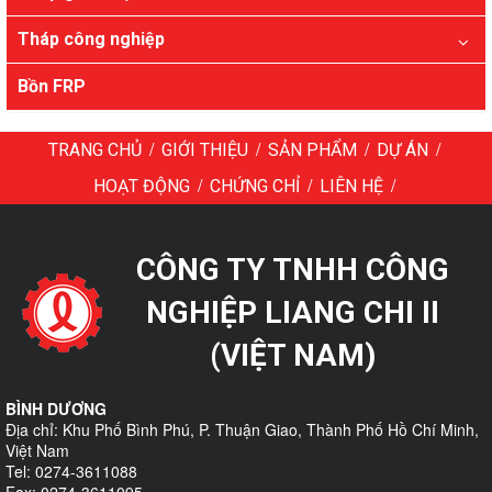
Tháp công nghiệp
Bồn FRP
/
/
/
/
TRANG CHỦ
GIỚI THIỆU
SẢN PHẨM
DỰ ÁN
/
/
/
HOẠT ĐỘNG
CHỨNG CHỈ
LIÊN HỆ
CÔNG TY TNHH CÔNG
NGHIỆP LIANG CHI II
(VIỆT NAM)
BÌNH DƯƠNG
Địa chỉ: Khu Phố Bình Phú, P. Thuận Giao, Thành Phố Hồ Chí Minh,
Việt Nam
Tel: 0274-3611088