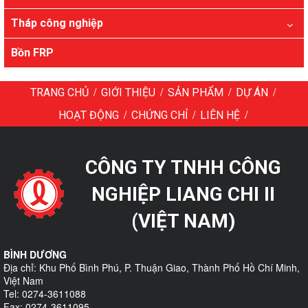
Tháp công nghiệp
Bồn FRP
/
/
/
/
TRANG CHỦ
GIỚI THIỆU
SẢN PHẨM
DỰ ÁN
/
/
/
HOẠT ĐỘNG
CHỨNG CHỈ
LIÊN HỆ
CÔNG TY TNHH CÔNG
NGHIỆP LIANG CHI II
(VIỆT NAM)
BÌNH DƯƠNG
Địa chỉ: Khu Phố Bình Phú, P. Thuận Giao, Thành Phố Hồ Chí Minh,
Việt Nam
Tel: 0274-3611088
Fax: 0274-3611095