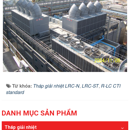
Từ khóa:
Tháp giải nhiệt LRC-N
,
LRC-ST
,
R-LC CTI
standard
DANH MỤC SẢN PHẨM
Tháp giải nhiệt