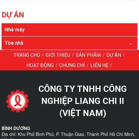
DỰ ÁN
Nhà máy
Tòa nhà
/
/
/
/
TRANG CHỦ
GIỚI THIỆU
SẢN PHẨM
DỰ ÁN
/
/
/
HOẠT ĐỘNG
CHỨNG CHỈ
LIÊN HỆ
CÔNG TY TNHH CÔNG
NGHIỆP LIANG CHI II
(VIỆT NAM)
BÌNH DƯƠNG
Địa chỉ: Khu Phố Bình Phú, P. Thuận Giao, Thành Phố Hồ Chí Minh,