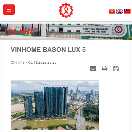
☰
Giới
TÒA NHÀ
thiệu
VINHOME BASON LUX 5
Sản
phẩm
Chủ nhật - 06/11/2022 23:25
Dự
án
Hoạt
động
Catalogue
Chứng
chỉ