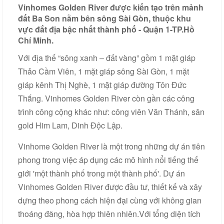
Vinhomes Golden River được kiến tạo trên mảnh
Liên
đất Ba Son nằm bên sông Sài Gòn, thuộc khu
hệ
vực đắt địa bậc nhất thành phố - Quận 1-TP.Hồ
Chí Minh.
Với địa thế “sông xanh – đất vàng” gồm 1 mặt giáp
Thảo Cầm Viên, 1 mặt giáp sông Sài Gòn, 1 mặt
giáp kênh Thị Nghè, 1 mặt giáp đường Tôn Đức
Thắng. Vinhomes Golden River còn gần các công
trình công cộng khác như: công viên Văn Thánh, sân
gold Him Lam, Dinh Độc Lập.
Vinhome Golden River là một trong những dự án tiên
phong trong việc áp dụng các mô hình nổi tiếng thế
giới 'một thành phố trong một thành phố'. Dự án
Vinhomes Golden River được đầu tư, thiết kế và xây
dựng theo phong cách hiện đại cùng với không gian
thoáng đãng, hòa hợp thiên nhiên.Với tổng diện tích