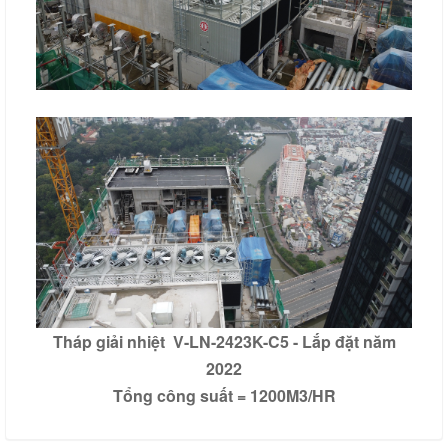
Tháp giải nhiệt V-LN-2423K-C5
- Lắp đặt năm
2022
Tổng công suất = 1200M3/HR