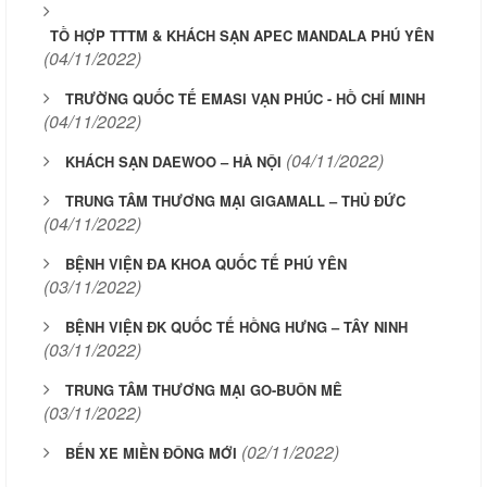
TỒ HỢP TTTM & KHÁCH SẠN APEC MANDALA PHÚ YÊN
(04/11/2022)
TRƯỜNG QUỐC TẾ EMASI VẠN PHÚC - HỒ CHÍ MINH
(04/11/2022)
(04/11/2022)
KHÁCH SẠN DAEWOO – HÀ NỘI
TRUNG TÂM THƯƠNG MẠI GIGAMALL – THỦ ĐỨC
(04/11/2022)
BỆNH VIỆN ĐA KHOA QUỐC TẾ PHÚ YÊN
(03/11/2022)
BỆNH VIỆN ĐK QUỐC TẾ HỒNG HƯNG – TÂY NINH
(03/11/2022)
TRUNG TÂM THƯƠNG MẠI GO-BUÔN MÊ
(03/11/2022)
(02/11/2022)
BẾN XE MIỀN ĐÔNG MỚI