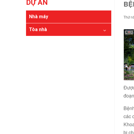
DỰ ÁN
BỆ
Nhà máy
Thứ n
Tòa nhà
Được
đoạn
Bệnh
các 
Khoa
bị c