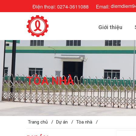
diemdiem9
Điện thoại:
0274-3611088
Email:
Giới thiệu
TÒA NHÀ
Trang chủ /
Dự án /
Tòa nhà /