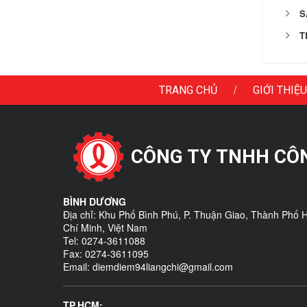
S
T
/
TRANG CHỦ
GIỚI THIỆU
CÔNG TY TNHH CÔNG
BÌNH DƯƠNG
Địa chỉ: Khu Phố Bình Phú, P. Thuận Giao, Thành Phố 
Chí Minh, Việt Nam
Tel: 0274-3611088
Fax: 0274-3611095
Email: diemdiem94liangchi@gmail.com
TP.HCM: