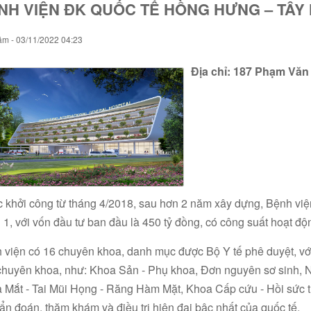
NH VIỆN ĐK QUỐC TẾ HỒNG HƯNG – TÂY 
ăm - 03/11/2022 04:23
Địa chỉ: 187 Phạm Văn
 khởi công từ tháng 4/2018, sau hơn 2 năm xây dựng, Bệnh vi
 1, với vốn đầu tư ban đầu là 450 tỷ đồng, có công suất hoạt đ
 viện có 16 chuyên khoa, danh mục được Bộ Y tế phê duyệt, với h
chuyên khoa, như: Khoa Sản - Phụ khoa, Đơn nguyên sơ sinh, N
 Mắt - Tai Mũi Họng - Răng Hàm Mặt, Khoa Cấp cứu - Hồi sức tíc
hẩn đoán, thăm khám và điều trị hiện đại bậc nhất của quốc tế.