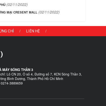
(02/11/2022)
PHÚ
(02/11/2022)
ƠNG MẠI CRESENT MALL
/
/
ỨNG CHỈ
LIÊN HỆ
)
À MÁY SÓNG THẦN 3
 chỉ: Lô CN 20, Ô số 4, Đường số 7, KCN Sóng Thần 3,
ờng Bình Dương, Thành Phố Hồ Chí Minh
: 0274-3889659