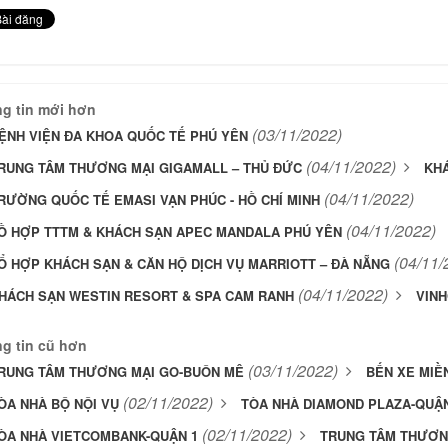
g tin mới hơn
(03/11/2022)
ỆNH VIỆN ĐA KHOA QUỐC TẾ PHÚ YÊN
(04/11/2022)
RUNG TÂM THƯƠNG MẠI GIGAMALL – THỦ ĐỨC
KHÁ
(04/11/2022)
RƯỜNG QUỐC TẾ EMASI VẠN PHÚC - HỒ CHÍ MINH
(04/11/2022)
Ồ HỢP TTTM & KHÁCH SẠN APEC MANDALA PHÚ YÊN
(04/11/
Ổ HỢP KHÁCH SẠN & CĂN HỘ DỊCH VỤ MARRIOTT – ĐÀ NẴNG
(04/11/2022)
HÁCH SẠN WESTIN RESORT & SPA CAM RANH
VINH
g tin cũ hơn
(03/11/2022)
RUNG TÂM THƯƠNG MẠI GO-BUÔN MÊ
BẾN XE MIỀ
(02/11/2022)
ÒA NHÀ BỘ NỘI VỤ
TÒA NHÀ DIAMOND PLAZA-QUẬN
(02/11/2022)
ÒA NHÀ VIETCOMBANK-QUẬN 1
TRUNG TÂM THƯƠNG