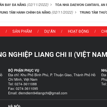
(02/11/2022)
ÂN BAY ĐÀ NẴNG
TÒA NHÀ DAEWON CANTAVIL AN 
(02/11/2022)
RUNG TÂM HÀNH CHÍNH ĐÀ NẴNG
TRUNG TÂM THƯ
/
/
/
/
SẢN PHẨM
DỰ ÁN
HOẠT ĐỘNG
CH
 NGHIỆP LIANG CHI II (VIỆT NAM
BỘ PHẬN PHỤC VỤ
NH
Hồ
Địa chỉ: Khu Phố Bình Phú, P. Thuận Giao, Thành Phố Hồ
Địa
Chí Minh, Việt Nam
Phư
Tel: 0274-3611088
Tel
Fax: 0274-3611095
Email: diemdiem94liangchi@gmail.com
HÀ NỘI: