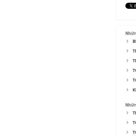
Nhữn
B
T
T
T
T
K
Nhữn
T
T
T