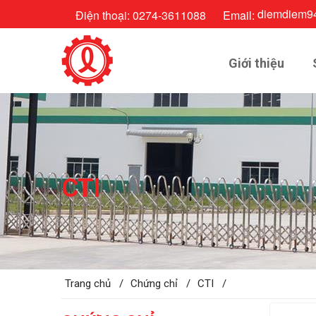
diemdiem9
Điện thoại:
0274-3611088
Email:
Giới thiệu
CTI
Trang chủ /
Chứng chỉ /
CTI /