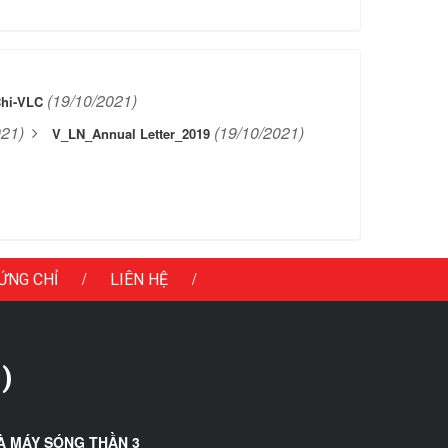
(19/10/2021)
hi-VLC
021)
(19/10/2021)
V_LN_Annual Letter_2019
/
/
ỨNG CHỈ
LIÊN HỆ
)
À MÁY SÓNG THẦN 3