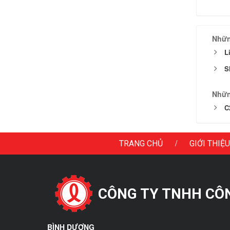
Nhữn
L
S
Nhữn
C
/
TRANG CHỦ
GIỚI THIỆU
CÔNG TY TNHH CÔNG
BÌNH DƯƠNG