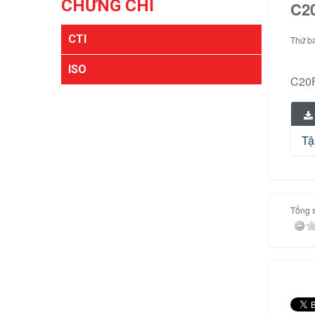
CHỨNG CHỈ
C20
CTI
Thứ ba
ISO
C20F
Tậ
Tổng s