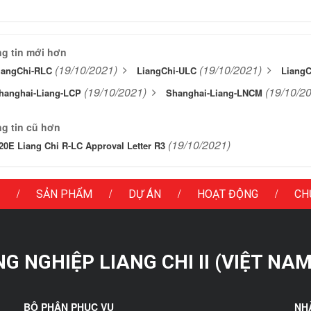
g tin mới hơn
(19/10/2021)
(19/10/2021)
iangChi-RLC
LiangChi-ULC
LiangC
(19/10/2021)
(19/10/2
hanghai-Liang-LCP
Shanghai-Liang-LNCM
g tin cũ hơn
(19/10/2021)
20E Liang Chi R-LC Approval Letter R3
/
/
/
/
SẢN PHẨM
DỰ ÁN
HOẠT ĐỘNG
CH
 NGHIỆP LIANG CHI II (VIỆT NAM
BỘ PHẬN PHỤC VỤ
NH