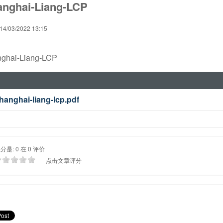
anghai-Liang-LCP
14/03/2022 13:15
ghai-Liang-LCP
hanghai-liang-lcp.pdf
是: 0 在 0 评价
点击文章评分