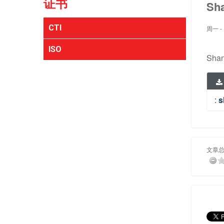
证书
Sh
CTI
周一 - 
ISO
Shan
:
s
文章总分