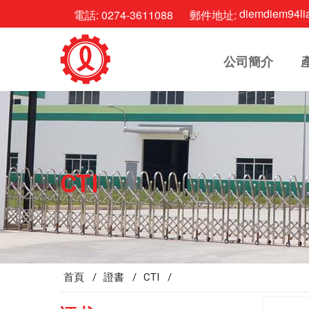
diemdiem94li
電話:
0274-3611088
郵件地址:
公司簡介
CTI
首頁 /
證書 /
CTI /