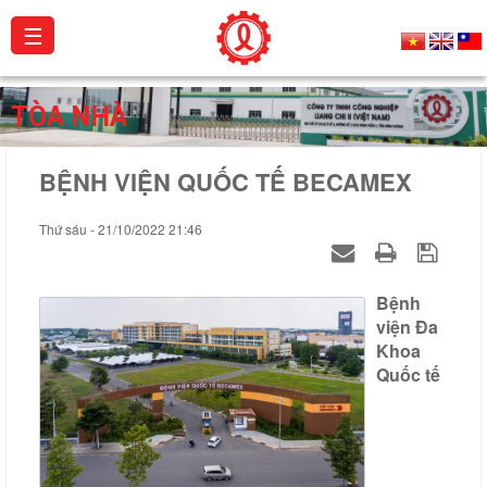
☰
Giới
TÒA NHÀ
thiệu
BỆNH VIỆN QUỐC TẾ BECAMEX
Sản
phẩm
Thứ sáu - 21/10/2022 21:46
Dự
án
Bệnh
Hoạt
viện Đa
Khoa
động
Quốc tế
Catalogue
Chứng
chỉ