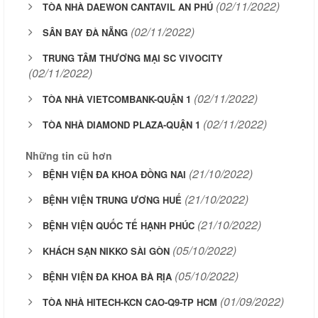
(02/11/2022)
TÒA NHÀ DAEWON CANTAVIL AN PHÚ
(02/11/2022)
SÂN BAY ĐÀ NẴNG
TRUNG TÂM THƯƠNG MẠI SC VIVOCITY
(02/11/2022)
(02/11/2022)
TÒA NHÀ VIETCOMBANK-QUẬN 1
(02/11/2022)
TÒA NHÀ DIAMOND PLAZA-QUẬN 1
Những tin cũ hơn
(21/10/2022)
BỆNH VIỆN ĐA KHOA ĐỒNG NAI
(21/10/2022)
BỆNH VIỆN TRUNG ƯƠNG HUẾ
(21/10/2022)
BỆNH VIỆN QUỐC TẾ HẠNH PHÚC
(05/10/2022)
KHÁCH SẠN NIKKO SÀI GÒN
(05/10/2022)
BỆNH VIỆN ĐA KHOA BÀ RỊA
(01/09/2022)
TÒA NHÀ HITECH-KCN CAO-Q9-TP HCM