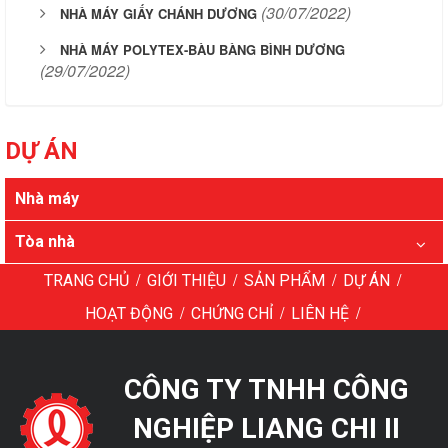
(30/07/2022)
NHÀ MÁY GIẤY CHÁNH DƯƠNG
NHÀ MÁY POLYTEX-BÀU BÀNG BÌNH DƯƠNG
(29/07/2022)
DỰ ÁN
Nhà máy
Tòa nhà
/
/
/
/
TRANG CHỦ
GIỚI THIỆU
SẢN PHẨM
DỰ ÁN
/
/
/
HOẠT ĐỘNG
CHỨNG CHỈ
LIÊN HỆ
CÔNG TY TNHH CÔNG
NGHIỆP LIANG CHI II