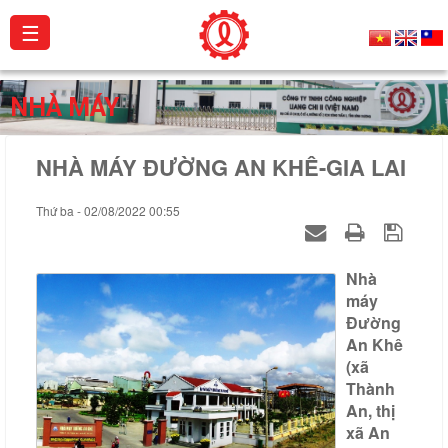
☰
Giới
NHÀ MÁY
thiệu
NHÀ MÁY ĐƯỜNG AN KHÊ-GIA LAI
Sản
phẩm
Thứ ba - 02/08/2022 00:55
Dự
án
Nhà
Hoạt
máy
Đường
động
An Khê
Catalogue
(xã
Thành
Chứng
An, thị
xã An
chỉ