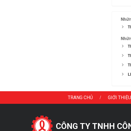
Nhữn
T
Nhữn
T
T
T
L
/
TRANG CHỦ
GIỚI THIỆU
CÔNG TY TNHH CÔNG