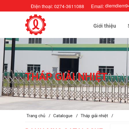
diemdiem9
Điện thoại:
0274-3611088
Email:
Giới thiệu
THÁP GIẢI NHIỆT
Trang chủ /
Catalogue /
Tháp giải nhiệt /