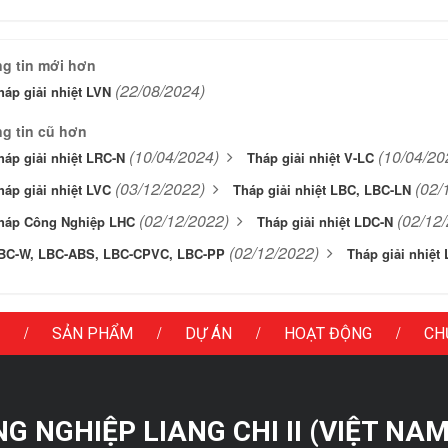
g tin mới hơn
(22/08/2024)
háp giải nhiệt LVN
g tin cũ hơn
(10/04/2024)
(10/04/20
háp giải nhiệt LRC-N
Tháp giải nhiệt V-LC
(03/12/2022)
(02/
háp giải nhiệt LVC
Tháp giải nhiệt LBC, LBC-LN
(02/12/2022)
(02/12
háp Công Nghiệp LHC
Tháp giải nhiệt LDC-N
(02/12/2022)
BC-W, LBC-ABS, LBC-CPVC, LBC-PP
Tháp giải nhiệt
/
/
/
/
SẢN PHẨM
DỰ ÁN
HOẠT ĐỘNG
CH
 NGHIỆP LIANG CHI II (VIỆT NAM